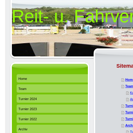
Reit- u. Fahrv
Sitem
Home
Hom
Tea
Team
K
Turnier 2024
A
Turn
Turnier 2023
Turn
Turn
Turnier 2022
Arch
Archiv
T