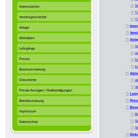
St
Impressionen
T
Vereinsgeschichte
T
Impr
Anlage
Vere
Aktivitäten
Anla
St
Lehrgänge
A
Presse
R
K
Boxenvermietung
Aktiv
Dokumente
Ak
V
Private Anzeigen / Reitbeteiligungen
Lehr
Pres
Betriebsordnung
Boxe
Impressum
B
S
Datenschutz
S
Dok