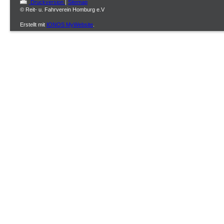
Druckversion
|
Sitemap
© Reit- u. Fahrverein Homburg e.V
Erstellt mit
IONOS MyWebsite
.