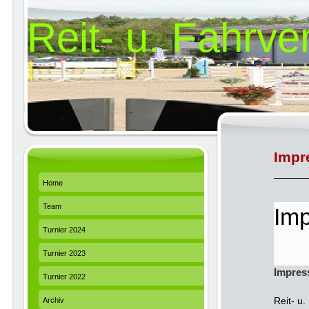
Reit- u. Fahrv
Impr
Home
Team
Im
Turnier 2024
Turnier 2023
Impres
Turnier 2022
Reit- u
Archiv