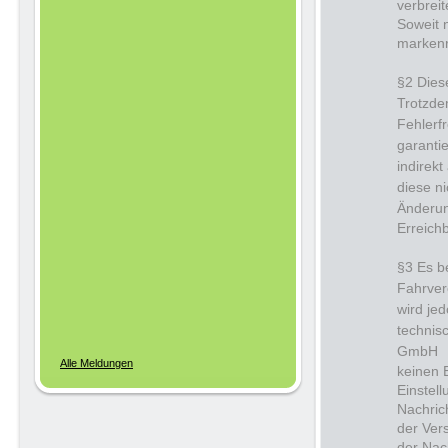
verbrei
Soweit 
markenr
§2 Dies
Trotzde
Fehlerf
garantie
indirek
diese ni
Änderun
Erreich
§3 Es b
Fahrver
wird je
technis
GmbH
Alle Meldungen
keinen 
Einstel
Nachric
der Ver
der Nach