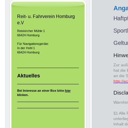
Anga
Reit- u. Fahrverein Homburg
Haftp
e.V
Sport
Reiskircher Mühle 1
66424 Homburg
Geltu
Für Navigationsgeräte:
In der Hohl 1
66424 Homburg
Hinwe
Zur auß
hat die 
Aktuelles
an die 
http://
Bei Interesse an einer Box bitte
hier
Discl
klicken.
Warnhin
§1 Alle
unterli
Inhalt 