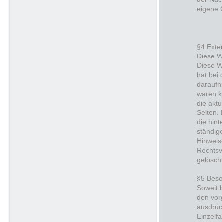
eigene 
§4 Exte
Diese W
Diese W
hat bei
daraufh
waren ke
die aktu
Seiten.
die hin
ständige
Hinweis
Rechtsv
gelösch
§5 Bes
Soweit 
den vor
ausdrüc
Einzelf