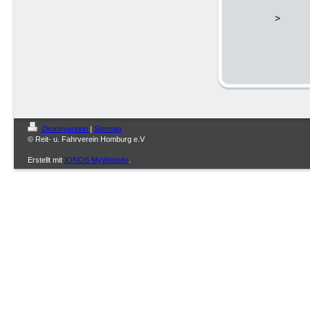
>
Druckversion
|
Sitemap
© Reit- u. Fahrverein Homburg e.V
Erstellt mit
IONOS MyWebsite
.