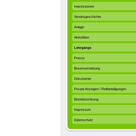
Impressionen
Vereinsgeschichte
Anlage
Aktivitäten
Lehrgänge
Presse
Boxenvermietung
Dokumente
Private Anzeigen / Reitbeteiligungen
Betriebsordnung
Impressum
Datenschutz